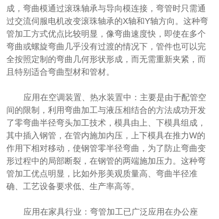
成，弯曲模通过滚珠轴承与导向模连接，弯管时只需通
过交流伺服电机改变滚珠轴承的X轴和Y轴方向。这种弯
管加工方式优点比较明显，像弯曲速度快，即使在多个
弯曲或螺旋弯曲几乎没有过渡的情况下，管件也可以完
全按照定制的弯曲几何形状形成，而无需重新夹紧，而
且特别适合弯曲型材和管材。
应用在空调装置、热水装置中：主要是由于配管空
间的限制，利用弯曲加工与液压相结合的方法成功开发
了零弯曲半径弯头加工技术，模具由上、下模具组成，
其中插入钢管，在管内施加内压，上下模具在推力W的
作用下相对移动，使钢管零半径弯曲，为了防止弯曲变
形过程中的局部断裂，在钢管的两端施加压力。这种弯
管加工优点明显，比如外形美观质量高、弯曲半径准
确、工艺设备要求低、生产率高等。
应用在家具行业：弯管加工已广泛应用在办公座